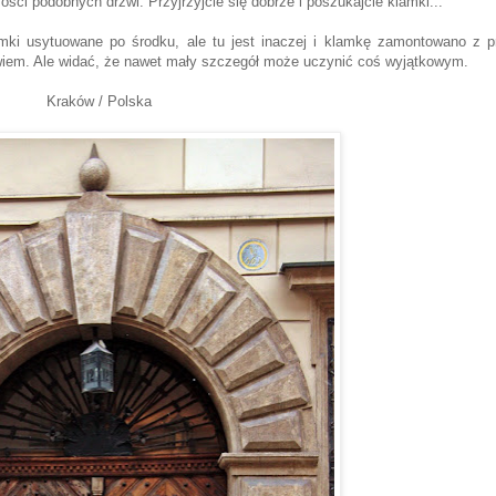
ości podobnych drzwi. Przyjrzyjcie się dobrze i poszukajcie klamki...
amki usytuowane po środku, ale tu jest inaczej i klamkę zamontowano z p
 wiem. Ale widać, że nawet mały szczegół może uczynić coś wyjątkowym.
Kraków / Polska