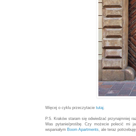
Więcej o cyklu przeczytacie
tutaj
.
P.S. Kraków staram się odwiedzać przynajmniej ra
Was pytanie/prośbę. Czy możecie polecić mi j
wspaniałym
Boom Apartments
, ale teraz potrzebuj