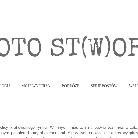
BLOGU
MOJE WNĘTRZA
PODRÓŻE
SERIE POSTÓW
WSP
kolicy krakowskiego rynku. W innych miastach na pewno też można zob
nnym portalem i kutymi elementami. Ale w tych drzwiach jest coś wyjątko