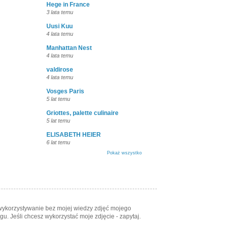
Hege in France
3 lata temu
Uusi Kuu
4 lata temu
Manhattan Nest
4 lata temu
valdirose
4 lata temu
Vosges Paris
5 lat temu
Griottes, palette culinaire
5 lat temu
ELISABETH HEIER
6 lat temu
Pokaż wszystko
 wykorzystywanie bez mojej wiedzy zdjęć mojego
u. Jeśli chcesz wykorzystać moje zdjęcie - zapytaj.