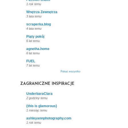
1 rok temu
Wnętrza Zewnętrza
3 lata temu
scraperka.blog
4 lata temu
Piąty pokój
6 lat temu
agnetha.home
6 lat temu
FUEL
7 lat temu
Pokaż wszystko
ZAGRANICZNE INSPIRACJE
UnderbaraClara
2 godziny temu
{this is glamorous}
1 miesiąc temu
ashleyannphotography.com
1 rok temu