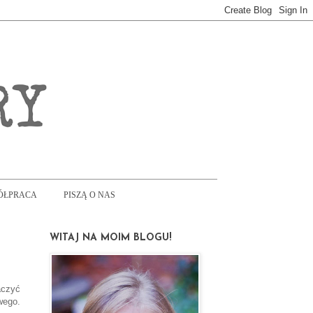
ÓŁPRACA
PISZĄ O NAS
WITAJ NA MOIM BLOGU!
aczyć
wego.