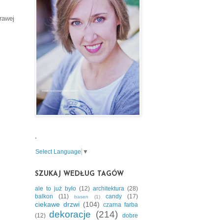
rawej
.
Select Language
▼
SZUKAJ WEDŁUG TAGÓW
ale to już było
(12)
architektura
(28)
balkon
(11)
candy
(17)
basen
(1)
ciekawe drzwi
(104)
czarna farba
dekoracje
(214)
(12)
dobre