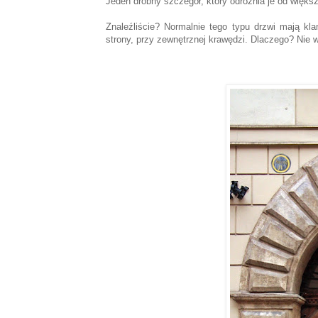
Jeden drobny szczegół, który odróżnia je od większ
Znaleźliście? Normalnie tego typu drzwi mają kl
strony, przy zewnętrznej krawędzi. Dlaczego? Nie