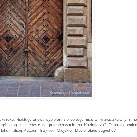
z w roku. Niedługo znowu wybieram się do tego miasta i w związku z tym m
akąś fajną miejscówkę do przenocowania na Kazimierzu? Ostatnio spał
ę lokum bliżej Muzeum Inżynierii Miejskiej. Macie jakieś sugestie?