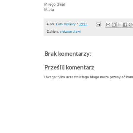
Miłego dnia!
Marta
Autor:
Foto st(w)ory
o
19:11
Etykiety:
ciekawe drzwi
Brak komentarzy:
Prześlij komentarz
Uwaga: tylko uczestnik tego bloga może przesyłać kom