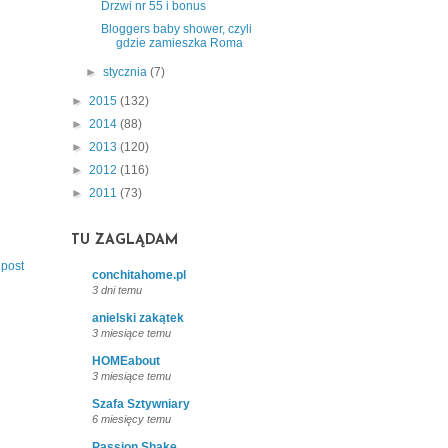
Drzwi nr 55 i bonus
Bloggers baby shower, czyli
gdzie zamieszka Roma
►
stycznia
(7)
►
2015
(132)
►
2014
(88)
►
2013
(120)
►
2012
(116)
►
2011
(73)
TU ZAGLĄDAM
 post
conchitahome.pl
3 dni temu
anielski zakątek
3 miesiące temu
HOMEabout
3 miesiące temu
Szafa Sztywniary
6 miesięcy temu
Passion Shake