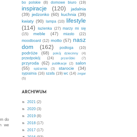
bo polskie
(8)
domowe biuro
(19)
inspiracje
(120)
jadalnia
(39)
jedzonko
(60)
kuchnia
(39)
lifestyle
kwiaty
(90)
lampa
(10)
(114)
łazienka
(27)
marzy mi się
meble
(47)
(15)
miasto
(22)
nasz
motto
(57)
moodboard
(12)
dom
(162)
podłoga
(10)
podróże
(68)
pokój dziecinny
(4)
przedpokój
(24)
przeróbki
(7)
przyroda
(62)
salon
publikacje
(2)
(55)
starocie
(34)
spiżarnia
(3)
sypialnia
(16)
szafa
(19)
wc
(14)
zegar
(5)
ARCHIWUM
►
2021
(2)
►
2020
(3)
►
2019
(8)
am do
►
2018
(17)
am we
►
2017
(17)
▼
2016
(93)